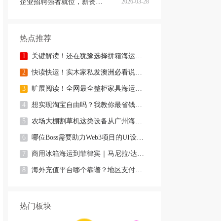
企业招聘强者就位，薪资好商量
2026-03-28
热点推荐
1
关键解读！还在犹豫选择拼箱海运澳洲or整柜海运悉尼墨尔本的朋友
2
快读快运！实木家私发澳洲必看说明这类家具熏蒸杀毒再可海运布里
3
旷展阅读！全网最全整柜家具海运马来西亚怡保的保姆式海运攻略！
4
想实现淘宝自由吗？我教你最省钱，最方便的方法
5
农场大棚割草机这类设备从广州海运到澳洲堪培拉过海关需要提供什
6
哪位Boss需要助力Web3项目的UI设计，或qian
7
商用冰箱海运到菲律宾｜马尼拉/达沃双清到门专线
8
海外充值平台哪个靠谱？地区支付限制实在太折磨人
热门板块