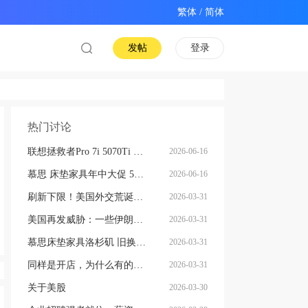
/
发帖
登录
热门讨论
联想拯救者Pro 7i 5070Ti 50% off 折扣码
2026-06-16
慕思 床垫家具年中大促 5 折封顶！一年仅一次的抄底价福利
2026-06-16
刷新下限！美国外交荒诞一幕，令人哗然
2026-03-31
美国再发威胁：一些伊朗前**欺骗了美国，因此“已不在人世”
2026-03-31
慕思床垫家具洛杉矶 旧换新开启！旧家具免费清运 抵钱换新！
2026-03-31
同样是开店，为什么有的店生意越做越轻松？
2026-03-31
关于美股
2026-03-30