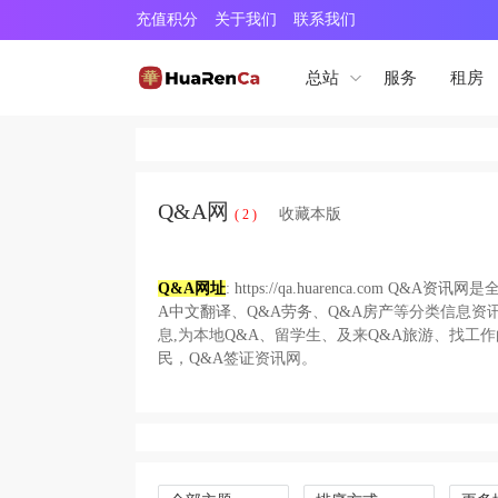
充值积分
关于我们
联系我们
服务
租房
总站
Q&A网
收藏本版
( 2 )
Q&A网址
:
https://qa.huarenca.com
Q&A资讯网
是
A中文翻译
、
Q&A劳务
、
Q&A房产
等分类信息资讯
息,为本地
Q&A
、留学生、及来
Q&A旅游
、找工作
民
，
Q&A签证
资讯网。