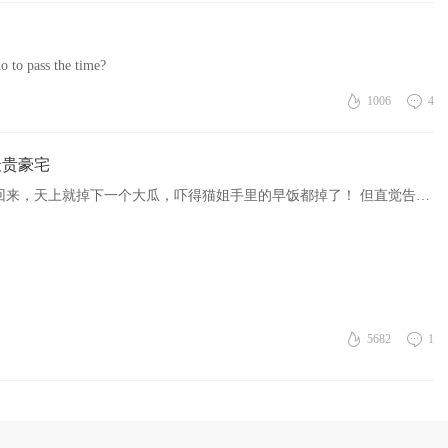
o to pass the time?
1006
4
最贵豪宅
欠一屁股债的许老板，居然跑去英国买楼？ 假期回来，天上就掉下一个大瓜，吓得猫姐手里的早饭都掉了！ 但直觉告诉猫姐，事情不可能这么简单。 果然，吃完整个瓜的前因后果，发现事情还不至于如此离谱。 但，确实 ...
5682
1