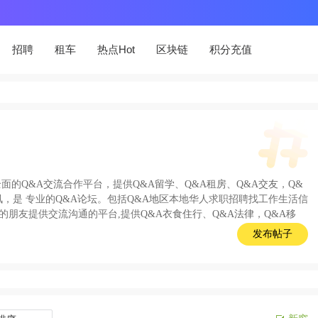
招聘
租车
热点Hot
区块链
积分充值
全面的
Q&A交流
合作平台，提供
Q&A留学
、
Q&A租房
、
Q&A交友
，
Q&
，是 专业的
Q&A论坛
。包括
Q&A地区
本地华人求职招聘找工作生活信
的朋友提供交流沟通的平台,提供
Q&A衣食住行
、
Q&A法律
，
Q&A移
发布帖子