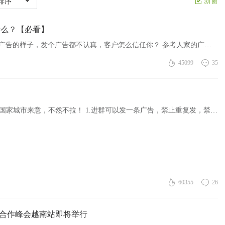
新窗
排序
什么？【必看】
1发广告的 1.一个广告不要重复发 2.发广告要有发广告的样子，发个广告都不认真，客户怎么信任你？ 参考人家的广告： 第一种，消息类 https://www.huarenca.com/huarenbbs-97758-1-1.html 第二种，Google 搜索 ...
45099
35
添加站长TG，拉入所在地区同城群，加TG备注好国家城市来意，不然不拉！ 1.进群可以发一条广告，禁止重复发，禁止刷屏 2.进群禁止讨论政治/毒品/话题，任何国家均不行 3.如果你是商家或者服务商，添加后可以向群主 ...
60355
26
生态合作峰会越南站即将举行